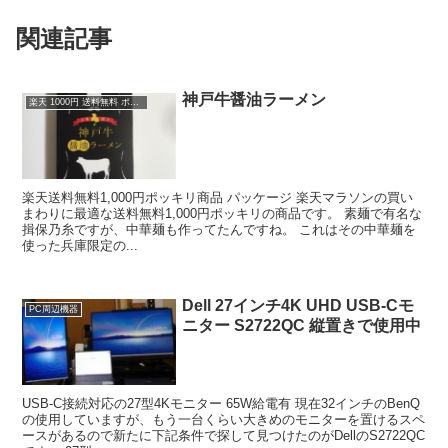
関連記事
神戸牛醤油ラーメン
楽天 1000円 送料無料 ポッキリ
楽天送料無料1,000円ポッキリ商品 パッケージ 楽天マラソンの買い
まわりに最適な送料無料1,000円ポッキリの商品です。 素麺で有名な
揖保乃糸ですが、中華麺も作ってたんですね。 これはその中華麺を
使った兵庫限定の...
Dell 27インチ4K UHD USB-Cモ
PC周辺機器
ニター S2722QC 縦置きで使用中
USB-C接続対応の27型4Kモニター 65W給電有 現在32インチのBenQ
の使用していますが、もう一台くらい大きめのモニターを置けるスペ
ースがあるので新たに下記条件で探して見つけたのがDellのS2722QC