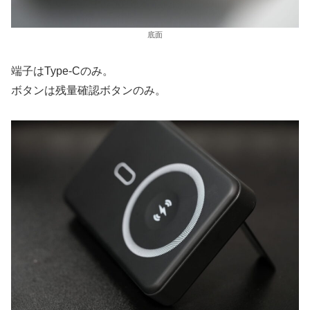
底面
端子はType-Cのみ。
ボタンは残量確認ボタンのみ。