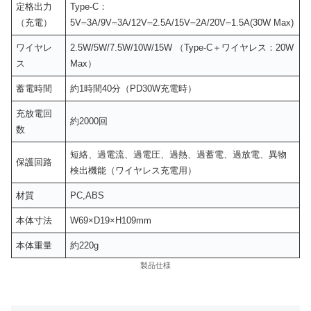
定格出力
Type-C：
（充電）
5V⎓3A/9V⎓3A/12V⎓2.5A/15V⎓2A/20V⎓1.5A(30W Max)
ワイヤレ
2.5W/5W/7.5W/10W/15W （Type-C＋ワイヤレス：20W
ス
Max）
蓄電時間
約1時間40分（PD30W充電時）
充放電回
約2000回
数
短絡、過電流、過電圧、過熱、過蓄電、過放電、異物
保護回路
検出機能（ワイヤレス充電用）
材質
PC,ABS
本体寸法
W69×D19×H109mm
本体重量
約220g
製品仕様