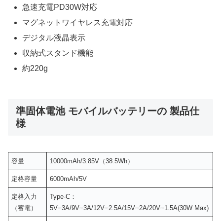
急速充電PD30W対応
マグネットワイヤレス充電対応
デジタル液晶表示
収納式スタンド機能
約220g
準固体電池 モバイルバッテリーの 製品仕
様
容量
10000mAh/3.85V（38.5Wh）
定格容量
6000mAh/5V
定格入力
Type-C：
（蓄電）
5V⎓3A/9V⎓3A/12V⎓2.5A/15V⎓2A/20V⎓1.5A(30W Max)