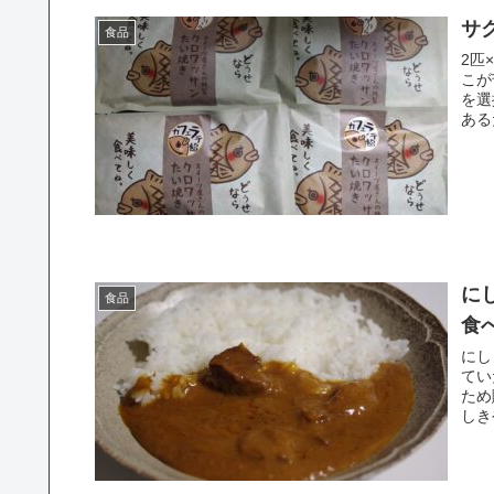
サ
食品
2匹
こが
を選
ある
に
食品
食
にし
てい
ため
しき