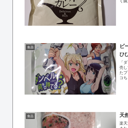
く購
ビ
食品
ひ
「ダ
売し
たプ
コち
天
食品
楽天