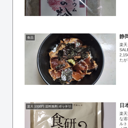
静
食品
楽天
SA
2,
たが、
日本
楽天 1000円 送料無料 ポッキリ
楽天
な送
ルト