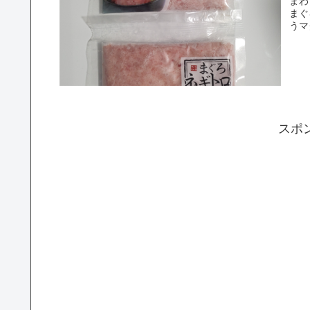
まわ
まぐ
うマ
スポ