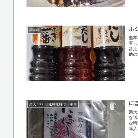
ホ
調味料
熊本
宝し
醤油
他の
にぼ
楽天 1000円 送料無料 ポッキリ
楽天
な送
な料
購入。