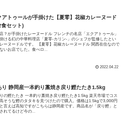
クアトゥールが手掛けた【夏零】花椒カレーヌード
2食セット)
店？が手掛けたレーヌードル フレンチの名店「エクアトゥール」
掛ける幻の中華料理店「夏零-カリン-」のシェフが監修したとい
レーヌードルです。 【夏零】花椒カレーヌードル 関西在住なので
ないお店でした。食べロ...
2022.04.22
あり 静岡産一本釣り藁焼き戻り鰹たたき1.5kg
りの鰹たたき 一本釣り藁焼き戻り鰹たたき1.5kg 楽天市場でコス
高そうな鰹のタタキを見つけたので購入。価格は1.5kgで3,000円
と言えば高知ですがこちらは静岡産です。商品名が「戻り鰹」と
されてるけど今の...