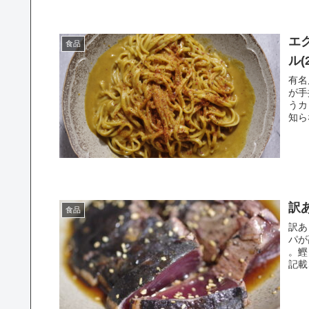
エ
食品
ル(
有名
が手
うカ
知ら
訳
食品
訳あ
パが
。鰹
記載