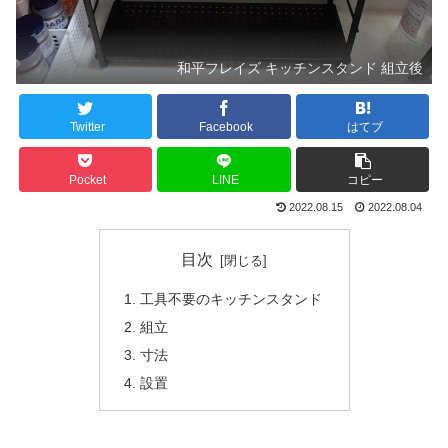
和平フレイズ キッチンスタンド 組立後
Twitter
Facebook
はてブ
Pocket
LINE
コピー
2022.08.15
2022.08.04
目次
工具不要のキッチンスタンド
組立
寸法
設置